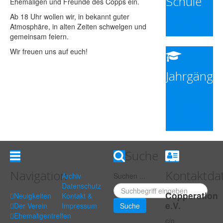
Schule
Ehemaligen und Freunde des Copps ein.
Ab 18 Uhr wollen wir, in bekannt guter
Coppernicus
Atmosphäre, in alten Zeiten schwelgen und
Gymnasium
gemeinsam feiern.
Wir freuen uns auf euch!
Jahrgänge
Abitur 2001
Abitur 1993
Abitur 1985
Abitur 1983
Suche
Navigation
Kontaktda
Archiv
Suchen ...
Datenschutz
Copperation
Neuigkeiten
Kontakt &
e.V.
Der Verein
Impressum
Suche
Ehemaligentreffen
c/o